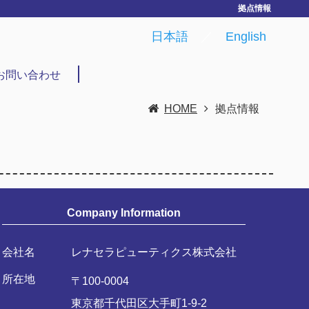
拠点情報
日本語
／
English
お問い合わせ
HOME
拠点情報
Company Information
会社名
レナセラピューティクス株式会社
所在地
〒100-0004
東京都千代田区大手町1-9-2