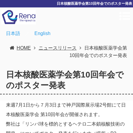
日本核酸医薬学会第10回年会でのポスター発表
日本語
／
English
HOME
ニュースリリース
日本核酸医薬学会第
10回年会でのポスター発表
日本核酸医薬学会第10回年会で
のポスター発表
来週
7
月
1
日から７月
3
日まで神戸国際展示場
2
号館にて日
本核酸医薬学会 第
10
回年会が開催されます。
弊社は「リンパ球を標的とするヘテロ二本鎖核酸技術の